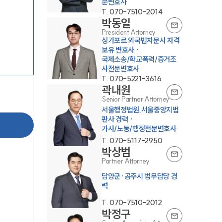
문변호사
T.
070-7510-2014
박동일
President Attorney
싱가포르 외국법자문사 자격
보유 변호사 ·
국제소송/학교폭력/증거조
사전문변호사
T.
070-5221-3616
곽내원
Senior Partner Attorney
서울행정법원,서울중앙지법
판사 경력 ·
가사/노동/행정전문변호사
T.
070-5117-2950
박상범
Partner Attorney
담양군·공주시 법무담당 경
력
T.
070-7510-2012
박정구