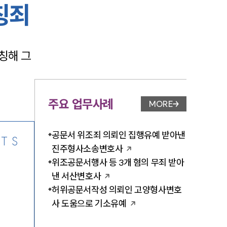
칭죄
해 그 
-7905
주요 업무사례
MORE
업무사례 페이지 이
공문서 위조죄 의뢰인 집행유예 받아낸
TS
진주형사소송변호사
위조공문서행사 등 3개 혐의 무죄 받아
낸 서산변호사
허위공문서작성 의뢰인 고양형사변호
사 도움으로 기소유예