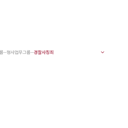
1800-7905
펌 강점
변호사
룹
형사업무그룹
문변호사
문변호사
력변호사
변호사
전·교통사고변호사
 업무분야
주요 업무사례
소 오시는 길
상담 상담접수