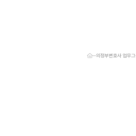
대륜 의정부로
서울·의정부
의정부변호사 업무그
의정부형사전
의정부이혼전
의정부학교폭
의정부부동산
의정부음주운
의정부변호사
의정부변호사 
의정부 분사무
의정부변호사