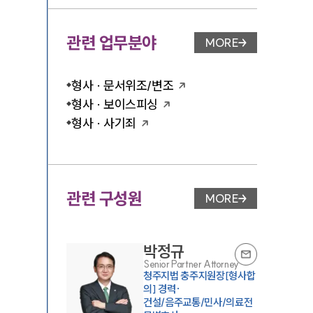
관련 업무분야
MORE
업무분야 페이지 이
형사 · 문서위조/변조
형사 · 보이스피싱
형사 · 사기죄
관련 구성원
MORE
변호사 페이지 이동
박정규
Senior Partner Attorney
청주지법 충주지원장[형사합
의] 경력·
건설/음주교통/민사/의료전