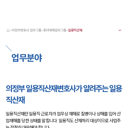
의정부변호사 업무그룹
중대재해업무그룹
대륜 의정부로펌 강점
서울·의정부변호사
의정부형사전문변호사
업무분야
의정부이혼전문변호사
의정부학교폭력변호사
의정부부동산변호사
의정부음주운전·교통사고변호사
의정부변호사 업무분야
의정부변호사 주요 업무사례
의정부 일용직산재변호사가 알려주는 일용
의정부 분사무소 오시는 길
의정부변호사상담 상담접수
직산재
채용정보
일용직산재란 일용직 근로자가 업무상 재해로 질병이나 상해를 입어 산
업재해를 당한 상태를 말합니다. 일용직도 산재처리 대상이므로 사업주
는 적절히 대응해야 합니다.