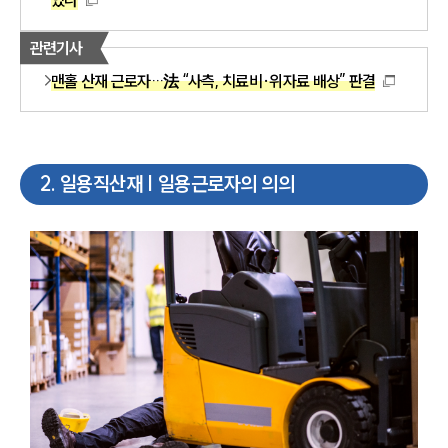
관련기사
맨홀 산재 근로자…法 “사측, 치료비·위자료 배상” 판결
2
.
일용직산재 | 일용근로자의 의의