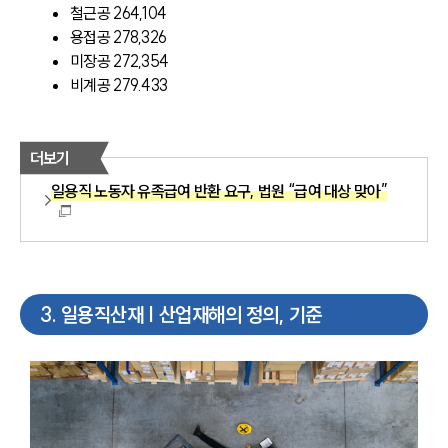
철근공 264,104
용접공 278,326
미장공 272,354
비계공 279.433
더보기
일용직 노동자 유족급여 반환 요구, 법원 “급여 대상 맞아”
3
.
일용직산재 | 산업재해의 정의, 기준