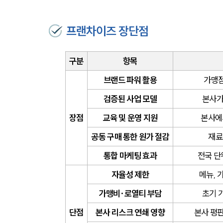
프랜차이즈 장단점
구분
항목
브랜드 파워 활용
가맹점
검증된 사업 모델
본사가
장점
교육 및 운영 지원
본사에
공동 구매 통한 원가 절감
재료
통합 마케팅 효과
전국 단
자율성 제한
메뉴, 
가맹비·로열티 부담
초기 
단점
본사 리스크 연쇄 영향
본사 평판