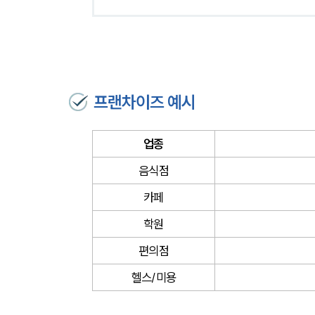
프랜차이즈 예시
업종
음식점
카페
학원
편의점
헬스/미용