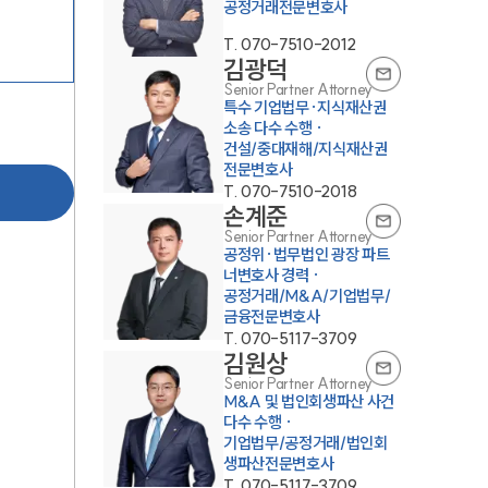
공정거래전문변호사
T.
070-7510-2012
김광덕
Senior Partner Attorney
특수 기업법무·지식재산권
소송 다수 수행 ·
건설/중대재해/지식재산권
전문변호사
T.
070-7510-2018
손계준
Senior Partner Attorney
공정위·법무법인 광장 파트
너변호사 경력 ·
공정거래/M&A/기업법무/
금융전문변호사
T.
070-5117-3709
김원상
Senior Partner Attorney
M&A 및 법인회생파산 사건
다수 수행 ·
기업법무/공정거래/법인회
생파산전문변호사
T.
070-5117-3709