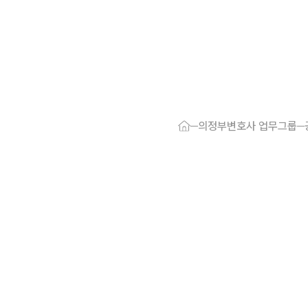
대륜 의정부로
서울·의정부
의정부변호사 업무그룹
의정부형사전
의정부이혼전
의정부학교폭
의정부부동산
의정부음주운
의정부변호사
의정부변호사 
의정부 분사무
의정부변호사