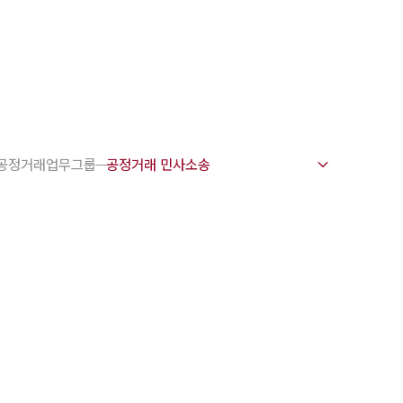
1800-7905
펌 강점
변호사
공정거래업무그룹
문변호사
문변호사
력변호사
변호사
전·교통사고변호사
 업무분야
주요 업무사례
소 오시는 길
상담 상담접수