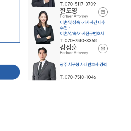
T.
070-5117-3709
한도영
Partner Attorney
이혼 및 상속·가사사건 다수
수행 ·
이혼/상속/가사전문변호사
T.
070-7510-3368
강정훈
Partner Attorney
광주 서구청 사내변호사 경력
T.
070-7510-1046