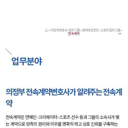
의정부변호사 업무그룹
엔터테인먼트·스포츠업무그룹
대륜 의정부로펌 강점
서울·의정부변호사
의정부형사전문변호사
의정부이혼전문변호사
업무분야
의정부학교폭력변호사
의정부부동산변호사
의정부음주운전·교통사고변호사
의정부변호사 업무분야
의정부변호사 주요 업무사례
의정부 전속계약변호사가 알려주는 전속계
의정부 분사무소 오시는 길
의정부변호사상담 상담접수
약
채용정보
전속계약은 연예인·크리에이터·스포츠 선수 등과 그들의 소속사가 맺
는 계약으로 양측의 권리와 의무를 명확히 하고 상호 신뢰를 구축하는 