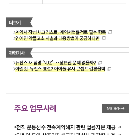
더보기
계약서 작성 체크리스트, 계약서법률검토 필수 항목
연예인 악플고소 처벌과 대응방법이 궁금하다면
관련기사
뉴진스 새 팀명 ‘NJZ’···상표권 문제 없을까?
아일릿, 뉴진스 표절? 아이돌 유사 콘셉트 갑론을박
주요 업무사례
MORE
업무사례 
전직 운동선수 전속계약해지 관련 법률자문 제공