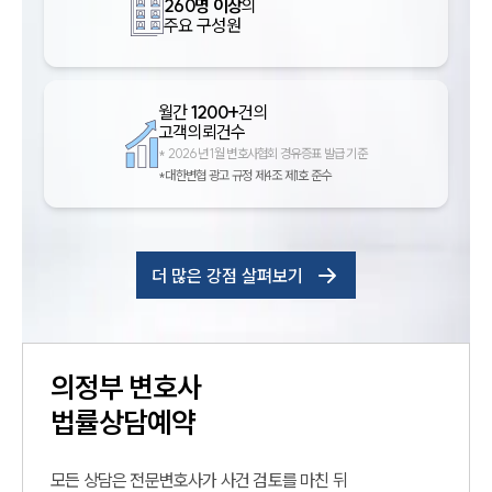
260명 이상
의
주요 구성원
월간
1200+
건의
고객의뢰건수
*
2026년 1월 변호사협회 경유증표 발급 기준
*대한변협 광고 규정 제4조 제1호 준수
더 많은 강점 살펴보기
의정부
변호사
법률상담예약
모든 상담은 전문변호사가 사건 검토를 마친 뒤