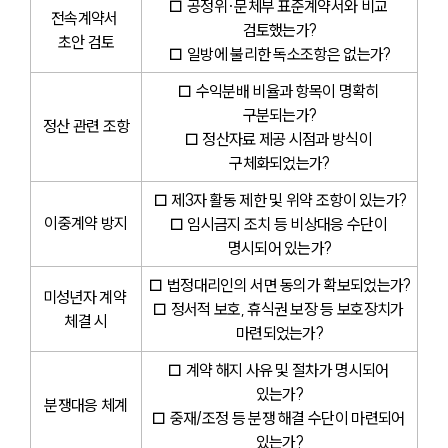
□ 공정위·문체부 표준계약서와 비교 
전속계약서 
검토했는가?
초안 검토
□ 일방에 불리한 독소조항은 없는가?
□ 수익분배 비율과 항목이 명확히 
구분되는가?
정산 관련 조항
□ 정산자료 제공 시점과 방식이 
구체화되었는가?
□ 제3자 활동 제한 및 위약 조항이 있는가?
이중계약 방지
□ 임시금지 조치 등 비상대응 수단이 
명시되어 있는가?
□ 법정대리인의 서면 동의가 확보되었는가?
미성년자 계약 
□ 정서적 보호, 휴식권 보장 등 보호장치가 
체결 시
마련되었는가?
□ 계약 해지 사유 및 절차가 명시되어 
있는가?
분쟁대응 체계
□ 중재/조정 등 분쟁 해결 수단이 마련되어 
있는가?