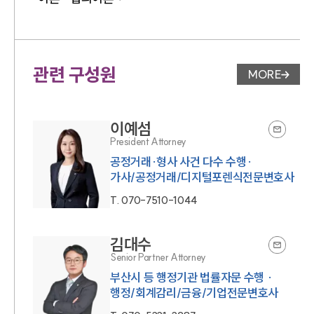
관련 구성원
MORE
변호사 페
이예섬
President Attorney
공정거래·형사 사건 다수 수행·
가사/공정거래/디지털포렌식전문변호사
T.
070-7510-1044
김대수
Senior Partner Attorney
부산시 등 행정기관 법률자문 수행 ·
행정/회계감리/금융/기업전문변호사