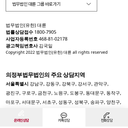
법무법인 대륜 그룹 바로가기
법무법인(유한) 대륜
법률상담접수
1800-7905
사업자등록번호
468-81-02178
광고책임변호사
김국일
Copyright 2022 법무법인(유한) 대륜 all rights reserved
의정부
법무법인의 주요 상담지역
서울특별시
강남구, 강동구, 강북구, 강서구, 관악구,
광진구, 구로구, 금천구, 노원구, 도봉구, 동대문구, 동작구,
마포구, 서대문구, 서초구, 성동구, 성북구, 송파구, 양천구,
영등포구, 용산구, 은평구, 종로구, 중구, 중랑구
인천광역시
중구, 동구, 미추홀구, 연수구, 남동구, 부평구,
온라인상담
카톡상담
전화상담