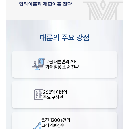
협의이혼과 재판이혼 전략
대륜의 주요 강점
로펌 대륜만의
AI·IT
기술 활용 소송 전략
260명 이상
의
주요 구성원
월간
1200+
건의
고객의뢰건수