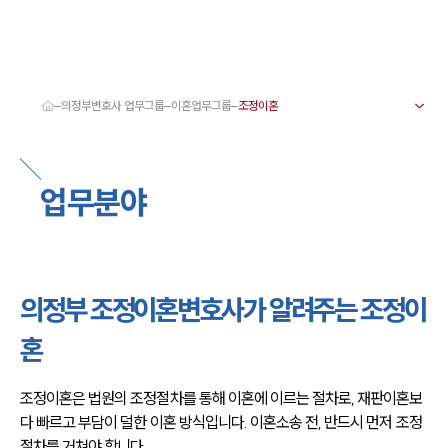
의정부변호사 업무그룹
이혼업무그룹
대륜 의정부로펌 강점
서울·의정부변호사
의정부형사전문변호사
업무분야
의정부이혼전문변호사
의정부학교폭력변호사
의정부부동산변호사
의정부음주운전·교통사고변호사
의정부변호사 업무분야
의정부변호사 주요 업무사례
의정부 조정이혼변호사가 알려주는 조정이
의정부 분사무소 오시는 길
의정부변호사상담 상담접수
혼
채용정보
조정이혼은 법원의 조정절차를 통해 이혼에 이르는 절차로, 재판이혼보
다 빠르고 부담이 덜한 이혼 방식입니다. 이혼소송 전, 반드시 먼저 조정
절차를 거쳐야 합니다.