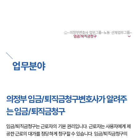
의정부변호사 업무그룹
노동·산재업무그룹
대륜 의정부로펌 강점
서울·의정부변호사
의정부형사전문변호사
의정부이혼전문변호사
업무분야
의정부학교폭력변호사
의정부부동산변호사
의정부음주운전·교통사고변호사
의정부변호사 업무분야
의정부변호사 주요 업무사례
의정부 임금/퇴직금청구변호사가 알려주
의정부 분사무소 오시는 길
의정부변호사상담 상담접수
는 임금/퇴직금청구
채용정보
임금/퇴직금청구는 근로자의 기본 권리입니다. 근로자는 사용자에게 제
공한 근로의 대가를 정당하게 청구할 수 있습니다. 임금/퇴직금청구의 