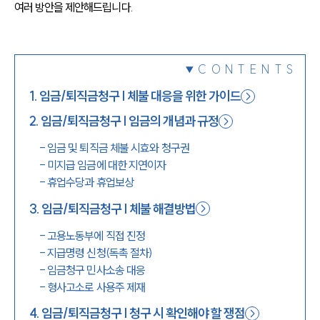
여러 방안을 제안해드립니다.
1800-7905
CONTENTS
1
.
임금/퇴직금청구 | 체불 대응을 위한 가이드
2
.
임금/퇴직금청구 | 임금의 개념과 규정
-
임금 및 퇴직금 체불 시효와 청구권
-
미지급 임금에 대한 지연이자
-
휴업수당과 휴업보상
3
.
임금/퇴직금청구 | 체불 해결방법
-
고용노동부에 직접 진정
-
지급명령 신청(독촉 절차)
-
임금청구 민사소송 대응
-
형사고소로 사용주 제재
4
.
임금/퇴직금청구 | 청구 시 확인해야 할 쟁점