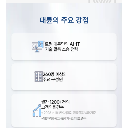
대륜의 주요 강점
로펌 대륜만의
AI·IT
기술 활용 소송 전략
260명 이상
의
주요 구성원
월간
1200+
건의
고객의뢰건수
*
2026년 1월 변호사협회 경유증표 발급 기준
*대한변협 광고 규정 제4조 제1호 준수