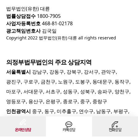
법무법인(유한) 대륜
법률상담접수
1800-7905
사업자등록번호
468-81-02178
광고책임변호사
김국일
Copyright 2022 법무법인(유한) 대륜 all rights reserved
의정부
법무법인의 주요 상담지역
서울특별시
강남구, 강동구, 강북구, 강서구, 관악구,
광진구, 구로구, 금천구, 노원구, 도봉구, 동대문구, 동작구,
마포구, 서대문구, 서초구, 성동구, 성북구, 송파구, 양천구,
영등포구, 용산구, 은평구, 종로구, 중구, 중랑구
인천광역시
중구, 동구, 미추홀구, 연수구, 남동구, 부평구,
계양구, 서구
온라인상담
카톡상담
전화상담
경기도
경기중부:
수원시, 안양시, 의왕시, 과천시, 군포시,