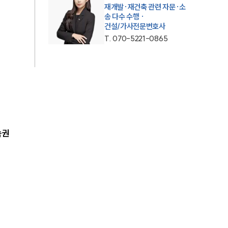
재개발·재건축 관련 자문·소
송 다수 수행 ·
건설/가사전문변호사
T.
070-5221-0865
속권