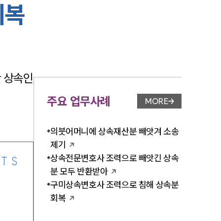
회복
-7905
한 상속인
주요 업무사례
MORE
업무사례 페이지 이
의붓어머니에 상속재산분 빼앗겨 소송
제기
상속전문변호사 조력으로 빼앗긴 상속
TS
분 모두 반환받아
구미상속변호사 조력으로 침해 상속분
회복