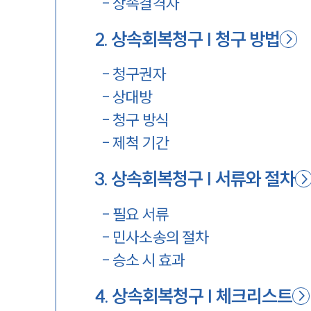
-
상속결격자
2
.
상속회복청구 | 청구 방법
-
청구권자
-
상대방
-
청구 방식
-
제척 기간
3
.
상속회복청구 | 서류와 절차
-
필요 서류
-
민사소송의 절차
-
승소 시 효과
4
.
상속회복청구 | 체크리스트