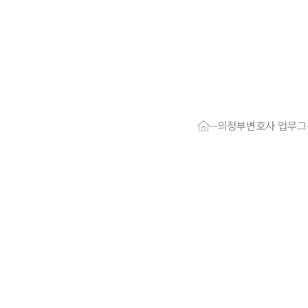
대륜 의정부로
서울·의정부
의정부변호사 업무그
의정부형사전
의정부이혼전
의정부학교폭
의정부부동산
의정부음주운
의정부변호사
의정부변호사 
의정부 분사무
의정부변호사