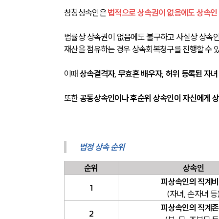
참칭상속인은 
법적으로 상속권이 없음에도 상속인
법률상 상속권이 없음에도 불구하고 사실상 상속인
재산을 점유하는 경우 상속회복청구를 진행할 수 
이때
 상속결격자, 무효혼 배우자, 허위 등록된 자
또한 
공동상속인이나 후순위 상속인이 자신에게 상
법정 상속 순위
순위
상속인
피상속인의 직계
1
(자녀, 손자녀 등
피상속인의 직계
2