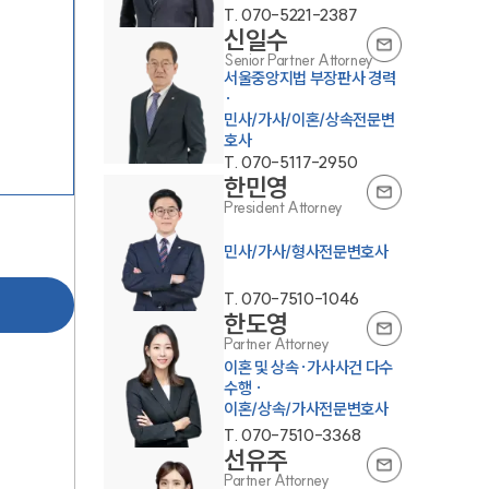
T.
070-5221-2387
신일수
Senior Partner Attorney
서울중앙지법 부장판사 경력
·
민사/가사/이혼/상속전문변
호사
T.
070-5117-2950
한민영
President Attorney
민사/가사/형사전문변호사
T.
070-7510-1046
한도영
Partner Attorney
이혼 및 상속·가사사건 다수
수행 ·
이혼/상속/가사전문변호사
T.
070-7510-3368
선유주
Partner Attorney