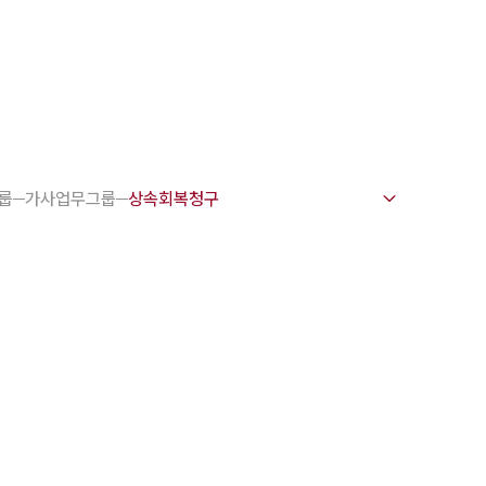
1800-7905
펌 강점
변호사
룹
가사업무그룹
문변호사
문변호사
력변호사
변호사
전·교통사고변호사
 업무분야
주요 업무사례
소 오시는 길
상담 상담접수