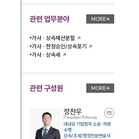
관련 업무분야
MORE
업무분야 페이지 이
가사 · 상속재산분할
가사 · 한정승인/상속포기
가사 · 상속세
관련 구성원
MORE
변호사 페이지 이동
정찬우
President Attorney
대규모 기업법무 소송·자문
수행 ·
상속/조세/행정전문변호사