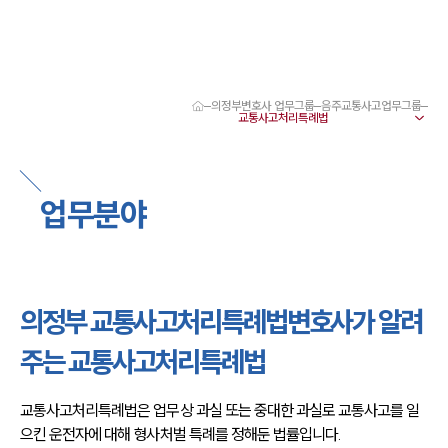
의정부변호사 업무그룹
음주교통사고업무그룹
대륜 의정부로펌 강점
서울·의정부변호사
의정부형사전문변호사
의정부이혼전문변호사
업무분야
의정부학교폭력변호사
의정부부동산변호사
의정부음주운전·교통사고변호사
의정부변호사 업무분야
의정부변호사 주요 업무사례
의정부 교통사고처리특례법변호사가 알려
의정부 분사무소 오시는 길
의정부변호사상담 상담접수
주는 교통사고처리특례법
채용정보
교통사고처리특례법은 업무상 과실 또는 중대한 과실로 교통사고를 일
으킨 운전자에 대해 형사처벌 특례를 정해둔 법률입니다.