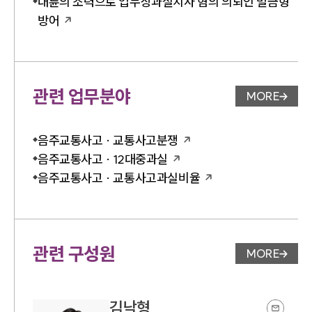
대륜의 조력으로 업무상과실치사 혐의 의뢰인 벌금형
방어
관련 업무분야
MORE
업무분야 
음주교통사고 · 교통사고분쟁
음주교통사고 · 12대중과실
음주교통사고 · 교통사고과실비율
관련 구성원
MORE
변호사 페
김낙형