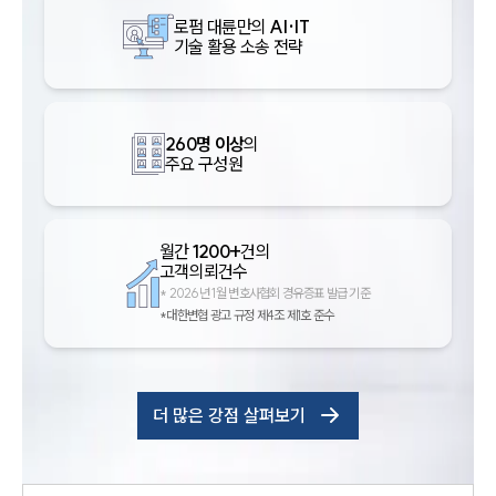
로펌 대륜만의
AI·IT
기술 활용 소송 전략
260명 이상
의
주요 구성원
월간
1200+
건의
고객의뢰건수
*
2026년 1월 변호사협회 경유증표 발급 기준
*대한변협 광고 규정 제4조 제1호 준수
더 많은 강점 살펴보기