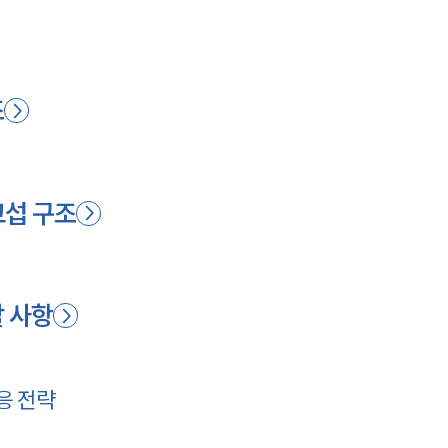
조
교섭 구조
할 사항
응 전략