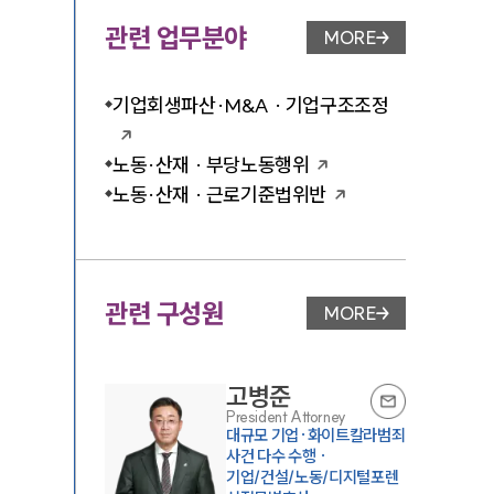
관련 업무분야
MORE
업무분야 페이지 이
기업회생파산·M&A · 기업구조조정
노동·산재 · 부당노동행위
노동·산재 · 근로기준법위반
관련 구성원
MORE
변호사 페이지 이동
고병준
President Attorney
대규모 기업·화이트칼라범죄
사건 다수 수행 ·
기업/건설/노동/디지털포렌