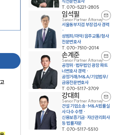
식전문변호사
T.
070-5221-2805
임석필
Senior Partner Attorney
서울동부지검 부장검사 경력
·
성범죄/마약/음주교통/형사
전문변호사
T.
070-7510-2014
손계준
Senior Partner Attorney
공정위·법무법인 광장 파트
너변호사 경력 ·
공정거래/M&A/기업법무/
고 
금융전문변호사
T.
070-5117-3709
강대희
Senior Partner Attorney
건설 기업소송·M&A법률실
사 다수 수행 ·
신용보증기금·자산관리회사
등 법률자문
T.
070-5117-5510
을 