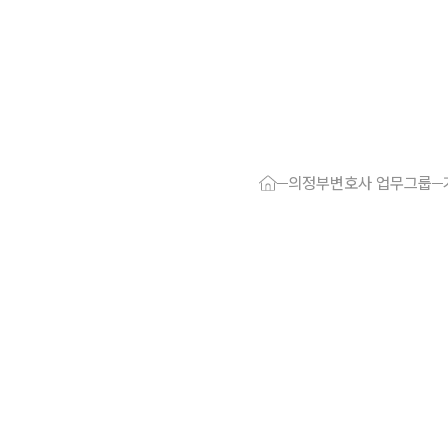
대륜 의정부로
서울·의정부
의정부변호사 업무그룹
의정부형사전
의정부이혼전
의정부학교폭
의정부부동산
의정부음주운
의정부변호사
의정부변호사 
의정부 분사무
의정부변호사