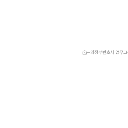
대륜 의정부로
서울·의정부
의정부변호사 업무그
의정부형사전
의정부이혼전
의정부학교폭
의정부부동산
의정부음주운
의정부변호사
의정부변호사 
의정부 분사무
의정부변호사