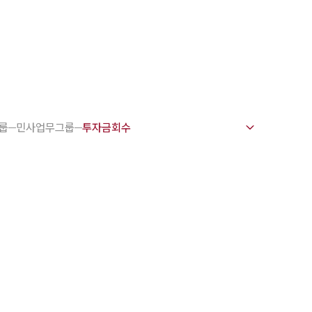
1800-7905
펌 강점
변호사
룹
민사업무그룹
문변호사
문변호사
력변호사
변호사
전·교통사고변호사
 업무분야
주요 업무사례
소 오시는 길
상담 상담접수